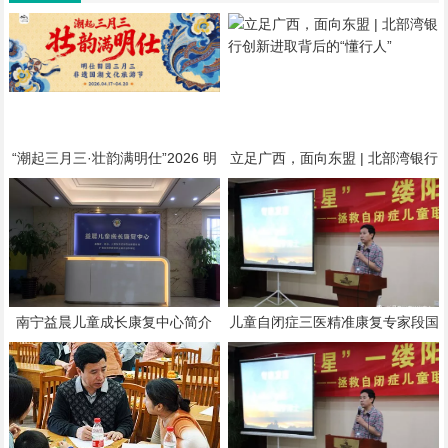
“潮起三月三·壮韵满明仕”2026 明
立足广西，面向东盟 | 北部湾银行
仕田园三月三非遗国潮文化旅游节
创新进取背后的“懂行人”
隆重举行
南宁益晨儿童成长康复中心简介
儿童自闭症三医精准康复专家段国
广