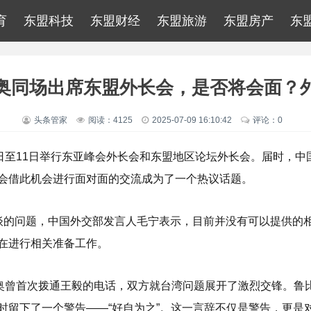
育
东盟科技
东盟财经
东盟旅游
东盟房产
东
奥同场出席东盟外长会，是否将会面？
头条管家
阅读：4125
2025-07-09 16:10:42
评论：0
0日至11日举行东亚峰会外长会和东盟地区论坛外长会。届时，
会借此机会进行面对面的交流成为了一个热议话题。
谈的问题，中国外交部发言人毛宁表示，目前并没有可以提供的
在进行相关准备工作。
奥曾首次拨通王毅的电话，双方就台湾问题展开了激烈交锋。鲁比
时留下了一个警告——“好自为之”。这一言辞不仅是警告，更是