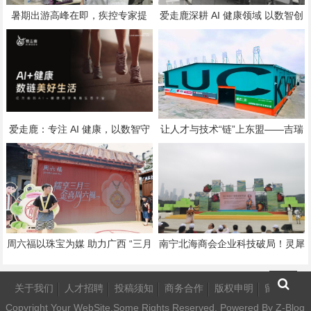
暑期出游高峰在即，疾控专家提
爱走鹿深耕 AI 健康领域 以数智创
醒：人员流动加剧肺炎球菌传播，
新，赋能全民健康
九成孩子缺乏免疫屏障
爱走鹿：专注 AI 健康，以数智守
让人才与技术“链”上东盟——吉瑞
护全民日常健康生活
驰新能源汽修培训5月21日开班，
背后的跨境产业逻辑
周六福以珠宝为媒 助力广西 “三月
南宁北海商会企业科技破局！灵犀
三” 非遗文化活态传承
智界AI大管家重磅落地开启智慧人
居新时代
关于我们
人才招聘
投稿须知
商务合作
版权申明
留言板
Copyright Your WebSite.Some Rights Reserved. Powered By
Z-Blog