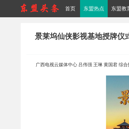
首页
东盟热点
东盟教
景莱坞仙侠影视基地授牌仪式
广西电视云媒体中心 吕伟强 王琳 黄国君 综合